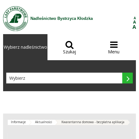
Przejdź do treści
A
Nadleśnictwo Bystrzyca Kłodzka
A
A


Wybierz nadleśnictwo
Szukaj
Menu

Informacje
Aktualności
Kwarantanna domowa - bezpłatna aplikacja