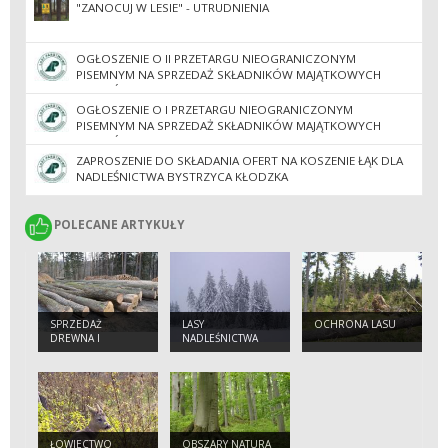
"ZANOCUJ W LESIE" - UTRUDNIENIA
OGŁOSZENIE O II PRZETARGU NIEOGRANICZONYM
PISEMNYM NA SPRZEDAŻ SKŁADNIKÓW MAJĄTKOWYCH
NADLEŚNICTWA BYSTRZYCA KŁODZKA
OGŁOSZENIE O I PRZETARGU NIEOGRANICZONYM
PISEMNYM NA SPRZEDAŻ SKŁADNIKÓW MAJĄTKOWYCH
NADLEŚNICTWA BYSTRZYCA KŁODZKA
ZAPROSZENIE DO SKŁADANIA OFERT NA KOSZENIE ŁĄK DLA
NADLEŚNICTWA BYSTRZYCA KŁODZKA
POLECANE ARTYKUŁY
POLECANE ARTYKUŁY
SPRZEDAŻ
LASY
OCHRONA LASU
DREWNA I
NADLEŚNICTWA
SADZONEK
ŁOWIECTWO
OBSZARY NATURA