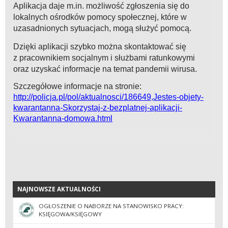
Aplikacja daje m.in. możliwość zgłoszenia się do
lokalnych ośrodków pomocy społecznej, które w
uzasadnionych sytuacjach, mogą służyć pomocą.
Dzięki aplikacji szybko można skontaktować się
z pracownikiem socjalnym i służbami ratunkowymi
oraz uzyskać informacje na temat pandemii wirusa.
Szczegółowe informacje na stronie:
http://policja.pl/pol/aktualnosci/186649,Jestes-objety-
kwarantanna-Skorzystaj-z-bezplatnej-aplikacji-
Kwarantanna-domowa.html
NAJNOWSZE AKTUALNOŚCI
NAJNOWSZE AKTUALNOŚCI
OGŁOSZENIE O NABORZE NA STANOWISKO PRACY:
KSIĘGOWA/KSIĘGOWY