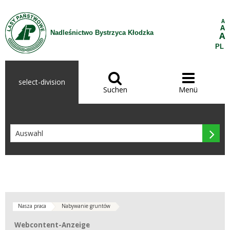
Zum Inhalt wechseln
A
A
Nadleśnictwo Bystrzyca Kłodzka
A
PL


select-division
Suchen
Menü

Nasza praca
Nabywanie gruntów
Webcontent-Anzeige
Webcontent-Anzeige