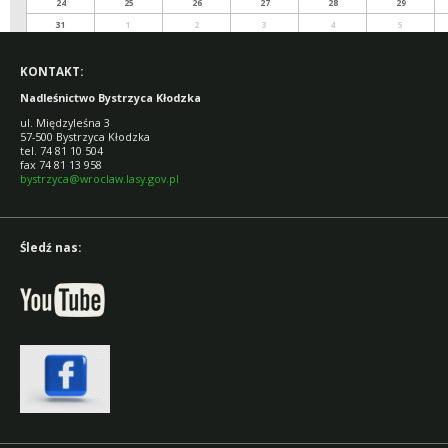
24
25
26
27
28
29
31
1
2
3
4
5
KONTAKT:
Nadleśnictwo Bystrzyca Kłodzka
ul. Międzyleśna 3
57-500 Bystrzyca Kłodzka
tel. 74 81 10 504
fax 74 81 13 958
bystrzyca@wroclaw.lasy.gov.pl
Śledź nas: