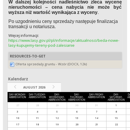
W dalszej kolejności nadleśnictwo zleca wycenę
nieruchomości – cena nabycia nie może być
wyższa niż wartość wynikająca z wyceny
.
Po uzgodnieniu ceny sprzedaży następuje finalizacja
transakcji u notariusza.
Więcej informacji:
https://www.lasy.gov.pl/pl/informacje/aktualnosci/beda-nowe-
lasy-kupujemy-tereny-pod-zalesianie
RESOURCES-TO-GET
Oferta sprzedaży gruntu - Wzór (DOCX, 12k)
Kalendarz
Kalendarz
AUGUST 2026
DAY-MONDAY-
DAY-TUESDAY-
DAY-
DAY-
DAY-FRIDAY-
DAY-
D
ABBREVIATION
ABBREVIATION
WEDNESDAY-
THURSDAY-
ABBREVIATION
SATURDAY-
A
ABBREVIATION
ABBREVIATION
ABBREVIATION
27
28
29
30
31
1
3
4
5
6
7
8
10
11
12
13
14
15
17
18
19
20
21
22